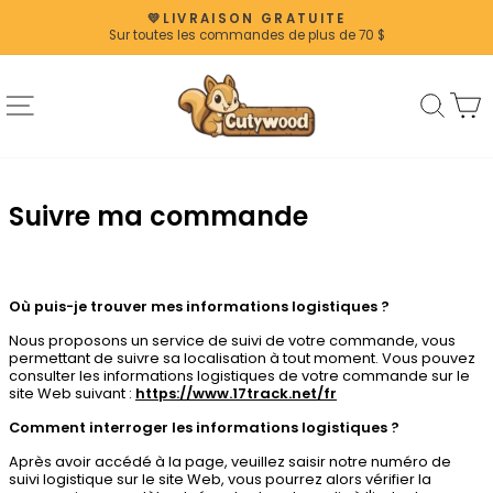
Passer
💛LIVRAISON GRATUITE
au
Sur toutes les commandes de plus de 70 $
Pause
contenu
Diaporama
Navigation
Rech
P
Suivre ma commande
Où puis-je trouver mes informations logistiques ?
Nous proposons un service de suivi de votre commande, vous
permettant de suivre sa localisation à tout moment. Vous pouvez
consulter les informations logistiques de votre commande sur le
site Web suivant :
https://www.17track.net/fr
Comment interroger les informations logistiques ?
Après avoir accédé à la page, veuillez saisir notre numéro de
suivi logistique sur le site Web, vous pourrez alors vérifier la